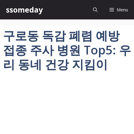
컨
ssomeday
Menu
텐
츠
로
구로동 독감 폐렴 예방
건
너
접종 주사 병원 Top5: 우
뛰
기
리 동네 건강 지킴이