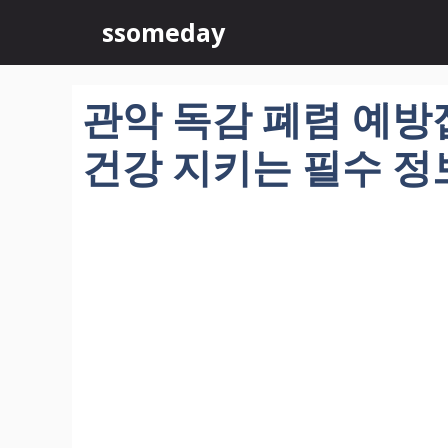
컨
ssomeday
텐
츠
로
관악 독감 폐렴 예방
건
너
건강 지키는 필수 정
뛰
기