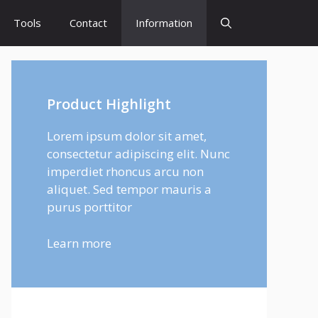
Tools
Contact
Information
Product Highlight
Lorem ipsum dolor sit amet,
consectetur adipiscing elit. Nunc
imperdiet rhoncus arcu non
aliquet. Sed tempor mauris a
purus porttitor
Learn more