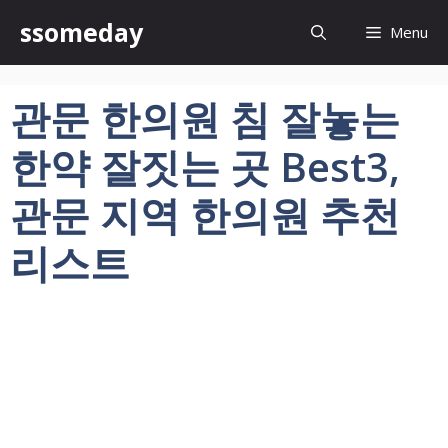
컨
ssomeday
Menu
텐
츠
로
관문 한의원 침 잘놓는
건
너
한약 잘짓는 곳 Best3,
뛰
기
관문 지역 한의원 추천
리스트