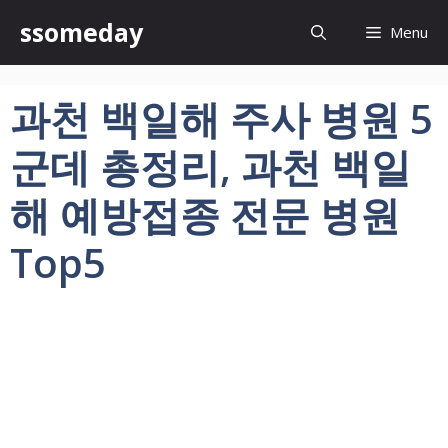
컨
ssomeday
Menu
텐
츠
로
과천 백일해 주사 병원 5
건
너
군데 총정리, 과천 백일
뛰
기
해 예방접종 전문 병원
Top5