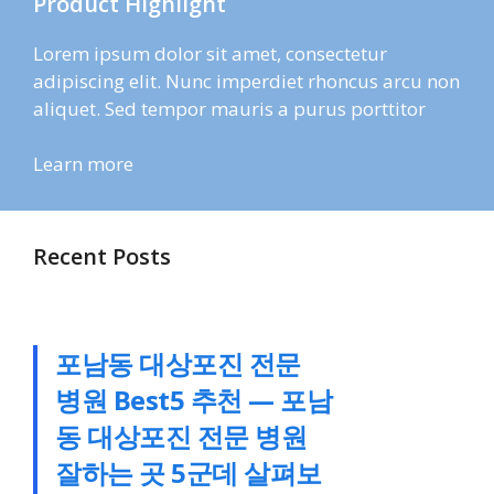
Product Highlight
Lorem ipsum dolor sit amet, consectetur
adipiscing elit. Nunc imperdiet rhoncus arcu non
aliquet. Sed tempor mauris a purus porttitor
Learn more
Recent Posts
포남동 대상포진 전문
병원 Best5 추천 — 포남
동 대상포진 전문 병원
잘하는 곳 5군데 살펴보