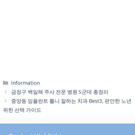
카
Information
테
금정구 백일해 주사 전문 병원 5군데 총정리
고
중앙동 임플란트 틀니 잘하는 치과 Best3, 편안한 노년
리
위한 선택 가이드