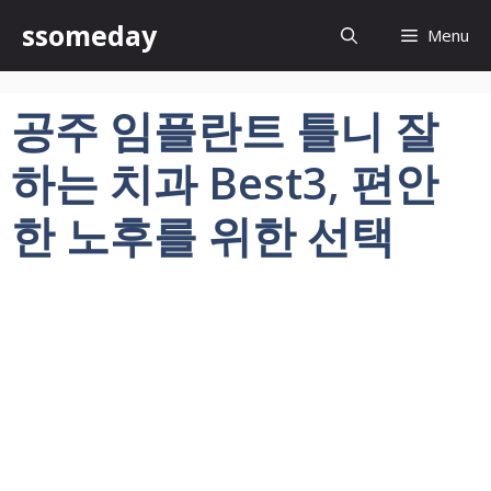
컨
ssomeday
Menu
텐
츠
로
공주 임플란트 틀니 잘
건
너
하는 치과 Best3, 편안
뛰
기
한 노후를 위한 선택