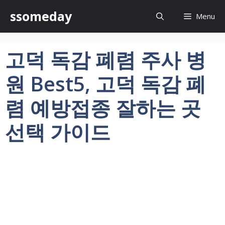
컨
ssomeday
Menu
텐
츠
로
고덕 독감 폐렴 주사 병
건
너
원 Best5, 고덕 독감 폐
뛰
기
렴 예방접종 잘하는 곳
선택 가이드