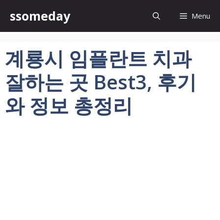
컨
ssomeday
Menu
텐
츠
로
계룡시 임플란트 치과
건
너
잘하는 곳 Best3, 후기
뛰
기
와 정보 총정리