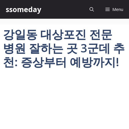
컨
ssomeday
Menu
텐
츠
로
강일동 대상포진 전문
건
너
병원 잘하는 곳 3군데 추
뛰
기
천: 증상부터 예방까지!