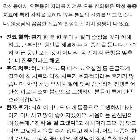
갈산동에서 오랫동안 자리를 지켜온 으뜸 한의원은
만성 통증
치료에 특히 강점
을 보이며 많은 분들의 신뢰를 얻고 있습니
다. 원장님의 꼼꼼한 진료와 친절함은 이미 정평이 나 있죠.
진료 철학
: 환자 한 분 한 분의 체질과 증상을 깊이 이해
하고, 근본적인 원인을 해결하는 데 중점을 둡니다. 단순
히 아픈 곳만 보는 것이 아니라, 몸 전체의 균형을 맞추
는 데 집중한다고 해요.
주요 치료
: 허리디스크, 목 디스크, 오십견 등 근골격계
질환에 침 치료와 약침 치료가 효과적이라는 후기가 많
습니다. 한약 처방 역시 체질에 맞춰 꼼꼼하게 진행되어,
만성 피로나 소화 불량으로 고생하던 분들이 특히 만족
스러워합니다.
환자 후기
: 저희 어머니도 어깨 통증으로 고생하시다가
여기 다니시고 많이 좋아지셨어요. 처음에는 반신반의
하셨는데,
“진작 올 걸 그랬다”
고 하시더라고요. 침 맞고
나면 그렇게 시원할 수가 없다고 하시니, 저도 나중에 한
번 가보려고 생각 중이에요. 원장님이 정말 친절하게 설